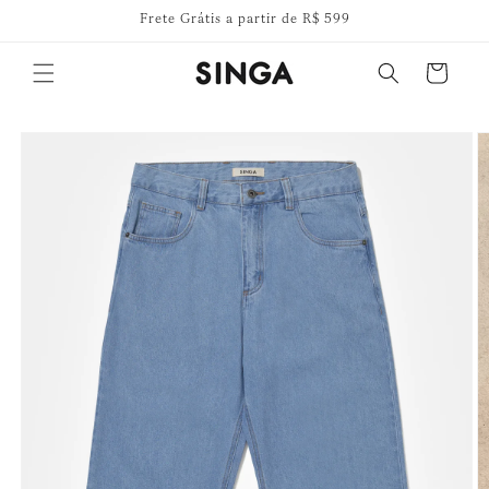
Pular
Frete Grátis a partir de R$ 599
para o
conteúdo
Carrinho
Pular para
as
informações
do produto