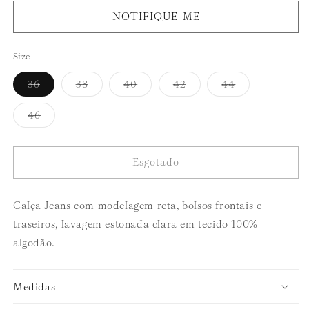
normal
NOTIFIQUE-ME
Size
Variante
Variante
Variante
Variante
Variante
36
38
40
42
44
esgotada
esgotada
esgotada
esgotada
esgotada
ou
ou
ou
ou
ou
indisponível
indisponível
indisponível
indisponível
indisponível
Variante
46
esgotada
ou
indisponível
Esgotado
Calça Jeans com modelagem reta, bolsos frontais e
traseiros, lavagem estonada clara em tecido 100%
algodão.
Medidas