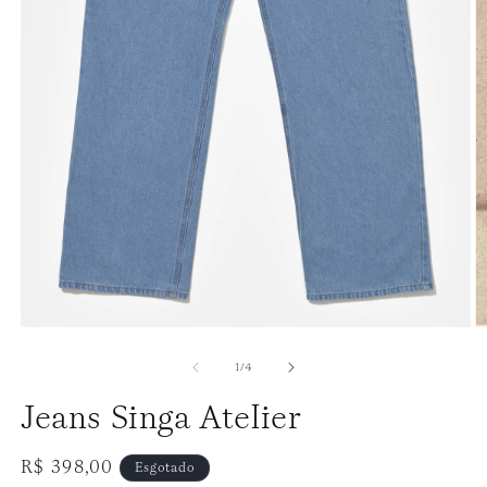
de
1
/
4
Jeans Singa Atelier
Preço
R$ 398,00
Esgotado