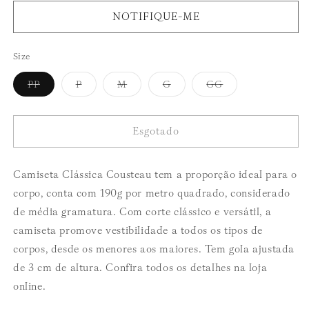
normal
NOTIFIQUE-ME
Size
Variante
Variante
Variante
Variante
Variante
PP
P
M
G
GG
esgotada
esgotada
esgotada
esgotada
esgotada
ou
ou
ou
ou
ou
indisponível
indisponível
indisponível
indisponível
indisponível
Esgotado
Camiseta Clássica Cousteau tem a proporção ideal para o
corpo, conta com 190g por metro quadrado, considerado
de média gramatura. Com corte clássico e versátil, a
camiseta promove vestibilidade a todos os tipos de
corpos, desde os menores aos maiores. Tem gola ajustada
de 3 cm de altura. Confira todos os detalhes na loja
online.