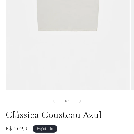
de
1
/
2
Clássica Cousteau Azul
Preço
R$ 269,00
Esgotado