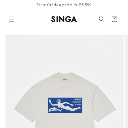
Pular
Frete Grátis a partir de R$ 599
para o
conteúdo
Carrinho
Pular para
as
informações
do produto