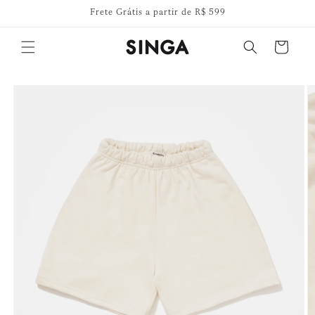
Pular
Frete Grátis a partir de R$ 599
para o
conteúdo
Carrinho
Pular para
as
informações
do produto